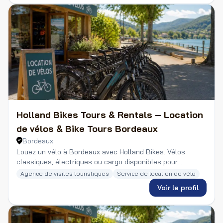
Holland Bikes Tours & Rentals – Location
de vélos & Bike Tours Bordeaux
Bordeaux
Louez un vélo à Bordeaux avec Holland Bikes. Vélos
classiques, électriques ou cargo disponibles pour
découvrir la ville et ses alentours. Réservez facilement en
Agence de visites touristiques
Service de location de vélo
ligne.
Voir le profil