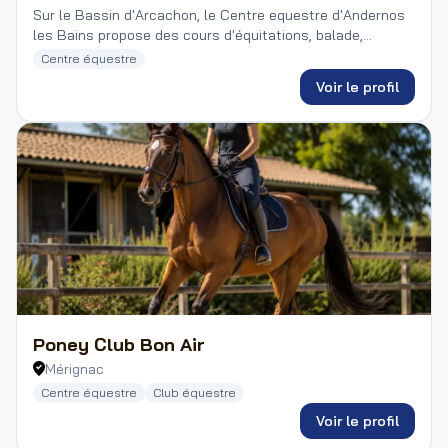
Sur le Bassin d'Arcachon, le Centre equestre d'Andernos
les Bains propose des cours d'équitations, balade,
promenade, stage en club, mais aussi une écurie de
Centre équestre
propriétaires en box/paddock ou 100% pré.
Voir le profil
Poney Club Bon Air
Mérignac
Centre équestre
Club équestre
Voir le profil