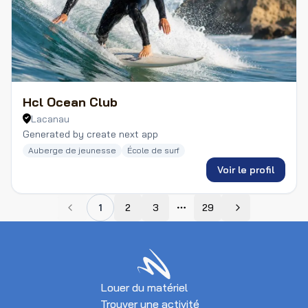
Hcl Ocean Club
Lacanau
Generated by create next app
Auberge de jeunesse
École de surf
Voir le profil
1
2
3
29
Plus de pages
Louer du matériel
Trouver une activité