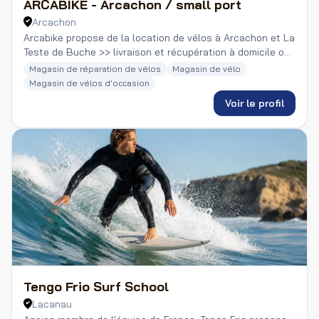
ARCABIKE - Arcachon / small port
Arcachon
Arcabike propose de la location de vélos à Arcachon et La
Teste de Buche >> livraison et récupération à domicile ou
sur le lieu de vos vacances
Magasin de réparation de vélos
Magasin de vélo
Magasin de vélos d'occasion
Voir le profil
Tengo Frio Surf School
Lacanau