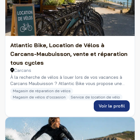
Atlantic Bike, Location de Vélos à
Carcans-Maubuisson, vente et réparation
tous cycles
Carcans
À la recherche de vélos à louer lors de vos vacances à
Carcans Maubuisson ? Atlantic Bike vous propose une
large gamme de vélos pour adultes et enfants, ainsi que
Magasin de réparation de vélos
des vélos électriques...
Magasin de vélos d'occasion
Service de location de vélo
Voir le profil