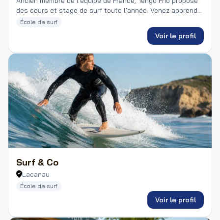
Ancien membre de l'équipe de France, Tengo Frio propose
des cours et stage de surf toute l'année. Venez apprendre
à surfer dans la plus fun des écoles !
École de surf
Voir le profil
Surf & Co
Lacanau
École de surf
Voir le profil